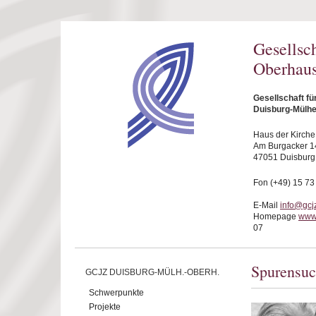
Direkt zum Inhalt
Gesellsc
Oberhaus
Gesellschaft f
Duisburg-Mülhe
Haus der Kirche
Am Burgacker 1
47051 Duisburg
Fon (+49) 15 73
E-Mail
info@gcj
Homepage
www
07
Spurensuc
GCJZ DUISBURG-MÜLH.-OBERH.
Schwerpunkte
Projekte