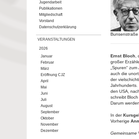
Jugendarbeit
Publikationen
Mitgliedschaft
Vorstand
Datenschutzerklärung
Bunsenstraße
VERANSTALTUNGEN
2026
Ernst Bloch
,
Januar
großer Erzähle
Februar
„Spuren“ zum 
März
auch die unor
Eröffnung CJZ
der vielschich
April
Jahrhunderts. 
Mai
den USA, nach
Juni
schreibt Bloch
Juli
Darum werden 
August
September
In der
Kursge
Oktober
Vorherige
An
November
Dezember
Gemeinsame Ve