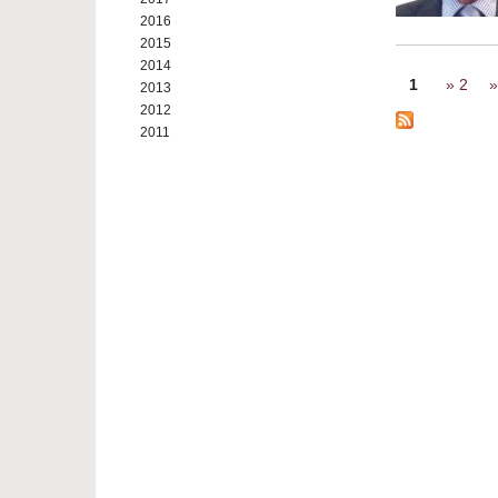
2016
2015
2014
Seiten
1
2
2013
2012
2011