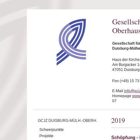
Direkt zum Inhalt
Gesellsc
Oberhaus
Gesellschaft f
Duisburg-Mülhe
Haus der Kirche
Am Burgacker 1
47051 Duisburg
Fon (+49) 15 73
E-Mail
info@gcj
Homepage
www
07
2019
GCJZ DUISBURG-MÜLH.-OBERH.
Schwerpunkte
Projekte
Schöpfung - 