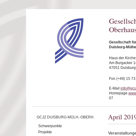
Direkt zum Inhalt
Gesellsc
Oberhaus
Gesellschaft f
Duisburg-Mülhe
Haus der Kirche
Am Burgacker 1
47051 Duisburg
Fon (+49) 15 73
E-Mail
info@gcj
Homepage
www
07
April 201
GCJZ DUISBURG-MÜLH.-OBERH.
Schwerpunkte
Projekte
Veranstaltunge