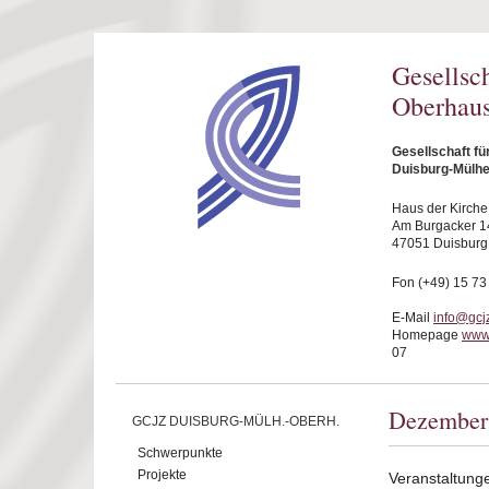
Direkt zum Inhalt
Gesellsc
Oberhaus
Gesellschaft f
Duisburg-Mülhe
Haus der Kirche
Am Burgacker 1
47051 Duisburg
Fon (+49) 15 73
E-Mail
info@gcj
Homepage
www
07
Dezember
GCJZ DUISBURG-MÜLH.-OBERH.
Schwerpunkte
Projekte
Veranstaltun