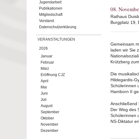
Jugendarbeit
08. Novembe
Publikationen
Mitgliedschaft
Rathaus Duisb
Vorstand
Burgplatz 19,
Datenschutzerklärung
VERANSTALTUNGEN
Gemeinsam mit
2026
laden wir Sie
Nationalsozia
Januar
Krützberg zu
Februar
März
Die musikalis
Eröffnung CJZ
Hildegardis-
April
Schülerinnen 
Mai
Hamborn II ges
Juni
Juli
Anschließend
August
Der Weg des S
September
Schülerinnen u
Oktober
NS-Diktatur er
November
Dezember