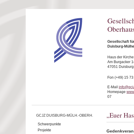
Direkt zum Inhalt
Gesellsc
Oberhaus
Gesellschaft f
Duisburg-Mülhe
Haus der Kirche
Am Burgacker 1
47051 Duisburg
Fon (+49) 15 73
E-Mail
info@gcj
Homepage
www
07
„Euer Has
GCJZ DUISBURG-MÜLH.-OBERH.
Schwerpunkte
Projekte
Gedenkveran