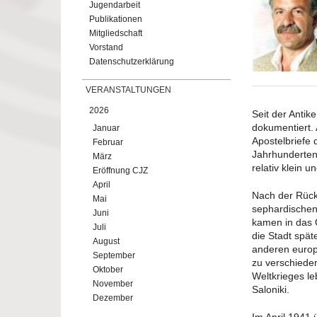
Jugendarbeit
Publikationen
Mitgliedschaft
Vorstand
Datenschutzerklärung
VERANSTALTUNGEN
2026
Seit der Antik
dokumentiert. 
Januar
Apostelbriefe
Februar
Jahrhunderten
März
relativ klein u
Eröffnung CJZ
April
Nach der Rück
Mai
sephardischen 
Juni
kamen in das O
Juli
die Stadt spät
August
anderen europ
September
zu verschiede
Oktober
Weltkrieges l
November
Saloniki.
Dezember