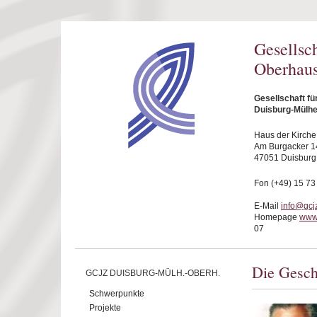
Direkt zum Inhalt
Gesellsc
Oberhaus
Gesellschaft f
Duisburg-Mülhe
Haus der Kirche
Am Burgacker 1
47051 Duisburg
Fon (+49) 15 73
E-Mail
info@gcj
Homepage
www
07
Die Gesch
GCJZ DUISBURG-MÜLH.-OBERH.
Schwerpunkte
Projekte