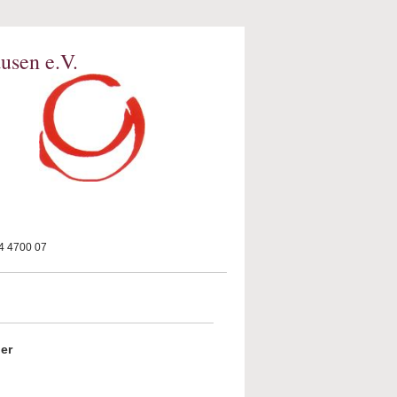
usen e.V.
 4700 07
er