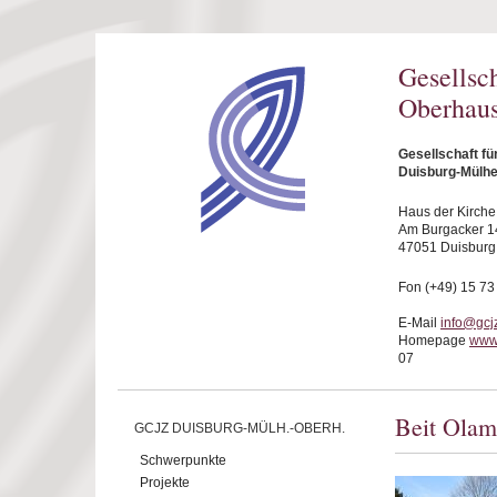
Direkt zum Inhalt
Gesellsc
Oberhaus
Gesellschaft f
Duisburg-Mülhe
Haus der Kirche
Am Burgacker 1
47051 Duisburg
Fon (+49) 15 73
E-Mail
info@gcj
Homepage
www
07
Beit Olam
GCJZ DUISBURG-MÜLH.-OBERH.
Schwerpunkte
Projekte