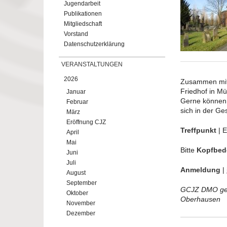
Jugendarbeit
Publikationen
Mitgliedschaft
Vorstand
Datenschutzerklärung
VERANSTALTUNGEN
2026
Zusammen mit 
Friedhof in Mü
Januar
Gerne können 
Februar
sich in der Ges
März
Eröffnung CJZ
Treffpunkt
| E
April
Mai
Bitte
Kopfbe
Juni
Juli
Anmeldung
|
August
September
GCJZ DMO gem
Oktober
Oberhausen
November
Dezember