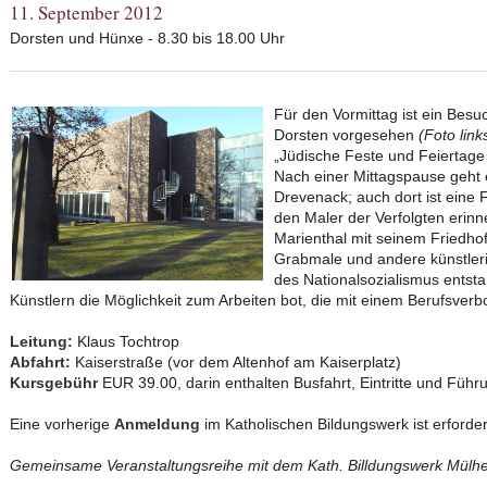
11. September 2012
Dorsten und Hünxe - 8.30 bis 18.00 Uhr
Für den Vormittag ist ein Bes
Dorsten vorgesehen
(Foto link
„Jüdische Feste und Feiertage
Nach einer Mittagspause geht
Drevenack; auch dort ist eine 
den Maler der Verfolgten erinn
Marienthal mit seinem Friedho
Grabmale und andere künstleris
des Nationalsozialismus entsta
Künstlern die Möglichkeit zum Arbeiten bot, die mit einem Berufsverb
Leitung:
Klaus Tochtrop
Abfahrt:
Kaiserstraße (vor dem Altenhof am Kaiserplatz)
Kursgebühr
EUR 39.00, darin enthalten Busfahrt, Eintritte und Füh
Eine vorherige
Anmeldung
im Katholischen Bildungswerk ist erforde
Gemeinsame Veranstaltungsreihe mit dem Kath. Billdungswerk Mülh