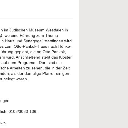
uch im Jüdischen Museum Westfalen in
s)
, wo eine Führung zum Thema
 in Haus und Synagoge“ stattfinden wird.
 es zum Otto-Pankok-Haus nach Hünxe-
Führung geplant, die an Otto Pankok,
ern wird. Anschließend steht das Kloster
f auf dem Programm. Dort sind die
che Arbeiten zu sehen, die in der Zeit
nden, als der damalige Pfarrer einigen
ot belegt waren.
rungen
rlich: 0108/3083-136.
eim.