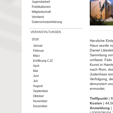
Jugendarbeit
Publikationen
Mitgliedschaft
Vorstand
Datenschutzerklärung
VERANSTALTUNGEN
2026
Herzliche Ein
Haus wurde na
Januar
Daniel Libeski
Februar
Sammlung von 
März
umfasst. Feli
Eröffnung CJZ
Kunst in Hambu
April
nach Rom, doc
Mai
Judenhass ein 
Juni
Verfolgung, de
Juli
denunziert un
August
ermordet.
September
Oktober
Treffpunkt
| 
November
Kosten
| 44,5
Dezember
Anmeldung
|
| 0203/28104-