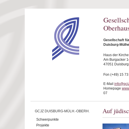
Direkt zum Inhalt
Gesellsc
Oberhaus
Gesellschaft f
Duisburg-Mülhe
Haus der Kirche
Am Burgacker 1
47051 Duisburg
Fon (+49) 15 73
E-Mail
info@gcj
Homepage
www
07
Auf jüdis
GCJZ DUISBURG-MÜLH.-OBERH.
Schwerpunkte
Projekte