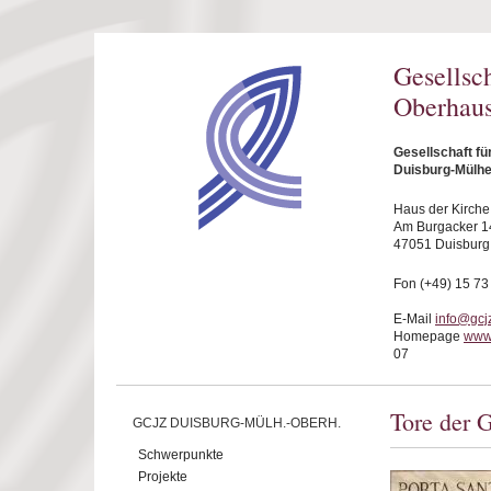
Direkt zum Inhalt
Gesellsc
Oberhaus
Gesellschaft f
Duisburg-Mülhe
Haus der Kirche
Am Burgacker 1
47051 Duisburg
Fon (+49) 15 73
E-Mail
info@gcj
Homepage
www
07
Tore der G
GCJZ DUISBURG-MÜLH.-OBERH.
Schwerpunkte
Projekte