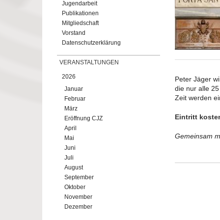
Jugendarbeit
Publikationen
Mitgliedschaft
Vorstand
Datenschutzerklärung
VERANSTALTUNGEN
2026
Peter Jäger wi
die nur alle 2
Januar
Zeit werden ei
Februar
März
Eintritt koste
Eröffnung CJZ
April
Gemeinsam mit
Mai
Juni
Juli
August
September
Oktober
November
Dezember