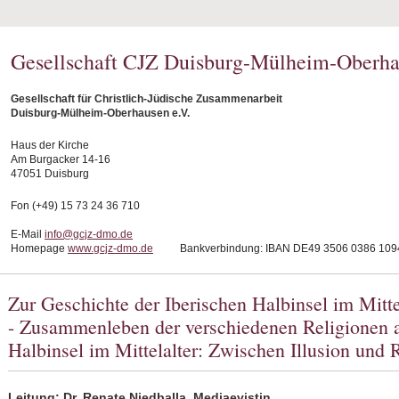
Gesellschaft CJZ Duisburg-Mülheim-Oberha
Gesellschaft für Christlich-Jüdische Zusammenarbeit
Duisburg-Mülheim-Oberhausen e.V.
Haus der Kirche
Am Burgacker 14-16
47051 Duisburg
Fon (+49) 15 73 24 36 710
E-Mail
info@gcjz-dmo.de
Homepage
www.gcjz-dmo.de
Bankverbindung: IBAN DE49 3506 0386 1094
Zur Geschichte der Iberischen Halbinsel im Mittel
- Zusammenleben der verschiedenen Religionen a
Halbinsel im Mittelalter: Zwischen Illusion und R
Leitung: Dr. Renate Niedballa, Mediaevistin