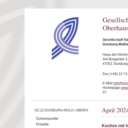
Direkt zum Inhalt
Gesellsc
Oberhaus
Gesellschaft f
Duisburg-Mülhe
Haus der Kirche
Am Burgacker 1
47051 Duisburg
Fon (+49) 15 73
E-Mail
info@gcj
Homepage
www
07
April 202
GCJZ DUISBURG-MÜLH.-OBERH.
Schwerpunkte
Projekte
Kochen mit Iv