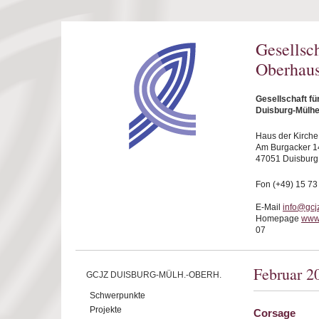
Direkt zum Inhalt
Gesellsc
Oberhaus
Gesellschaft f
Duisburg-Mülhe
Haus der Kirche
Am Burgacker 1
47051 Duisburg
Fon (+49) 15 73
E-Mail
info@gcj
Homepage
www
07
Februar 2
GCJZ DUISBURG-MÜLH.-OBERH.
Schwerpunkte
Projekte
Corsage