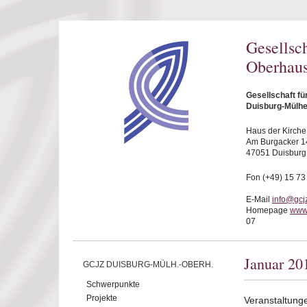
Direkt zum Inhalt
Gesellsc
Oberhaus
Gesellschaft f
Duisburg-Mülhe
Haus der Kirche
Am Burgacker 1
47051 Duisburg
Fon (+49) 15 73
E-Mail
info@gcj
Homepage
www
07
Januar 20
GCJZ DUISBURG-MÜLH.-OBERH.
Schwerpunkte
Projekte
Veranstaltung