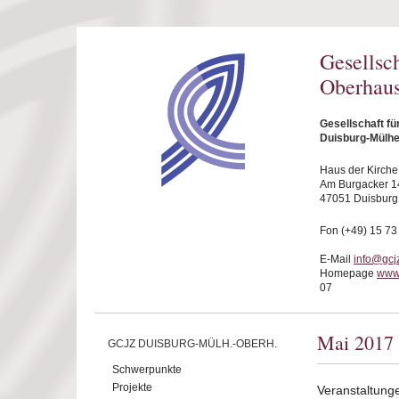
Direkt zum Inhalt
Gesellsc
Oberhaus
Gesellschaft f
Duisburg-Mülhe
Haus der Kirche
Am Burgacker 1
47051 Duisburg
Fon (+49) 15 73
E-Mail
info@gcj
Homepage
www
07
Mai 2017
GCJZ DUISBURG-MÜLH.-OBERH.
Schwerpunkte
Projekte
Veranstaltung