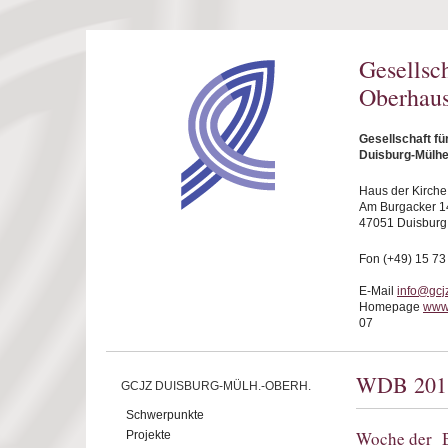
Direkt zum Inhalt
Gesellsc
Oberhaus
Gesellschaft f
Duisburg-Mülhe
Haus der Kirche
Am Burgacker 1
47051 Duisburg
Fon (+49) 15 73
E-Mail
info@gcj
Homepage
www
07
WDB 201
GCJZ DUISBURG-MÜLH.-OBERH.
Schwerpunkte
Woche der B
Projekte