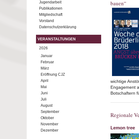
bauen“
Jugendarbeit
Publikationen
Mitgliedschaft
Vorstand
Datenschutzerklärung
VERANSTALTUNGEN
2026
Januar
Februar
März
Eröffnung CJZ
April
wichtige Anstö
Mai
Engagement au
Botschaftern 
Juni
Juli
August
September
Regionale Ve
Oktober
November
Lemon tree
Dezember