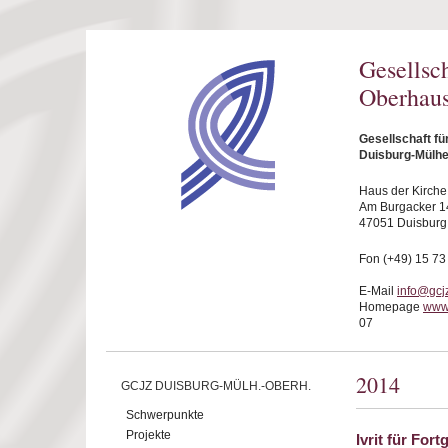
Direkt zum Inhalt
Gesellsc
Oberhaus
Gesellschaft f
Duisburg-Mülhe
Haus der Kirche
Am Burgacker 1
47051 Duisburg
Fon (+49) 15 73
E-Mail
info@gcj
Homepage
www
07
2014
GCJZ DUISBURG-MÜLH.-OBERH.
Schwerpunkte
Projekte
Ivrit für For