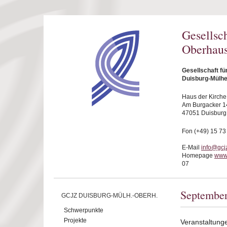
Direkt zum Inhalt
Gesellsc
Oberhaus
Gesellschaft f
Duisburg-Mülhe
Haus der Kirche
Am Burgacker 1
47051 Duisburg
Fon (+49) 15 73
E-Mail
info@gcj
Homepage
www
07
Septembe
GCJZ DUISBURG-MÜLH.-OBERH.
Schwerpunkte
Projekte
Veranstaltung