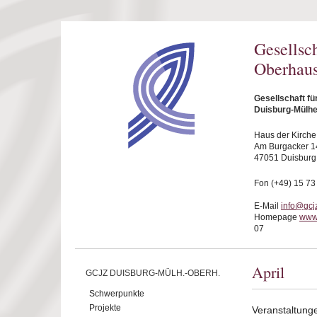
Direkt zum Inhalt
Gesellsc
Oberhaus
Gesellschaft f
Duisburg-Mülhe
Haus der Kirche
Am Burgacker 1
47051 Duisburg
Fon (+49) 15 73
E-Mail
info@gcj
Homepage
www
07
April
GCJZ DUISBURG-MÜLH.-OBERH.
Schwerpunkte
Projekte
Veranstaltunge