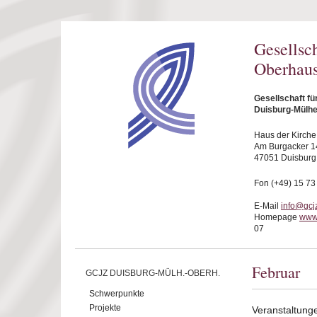
Direkt zum Inhalt
Gesellsc
Oberhaus
Gesellschaft f
Duisburg-Mülhe
Haus der Kirche
Am Burgacker 1
47051 Duisburg
Fon (+49) 15 73
E-Mail
info@gcj
Homepage
www
07
Februar
GCJZ DUISBURG-MÜLH.-OBERH.
Schwerpunkte
Projekte
Veranstaltung